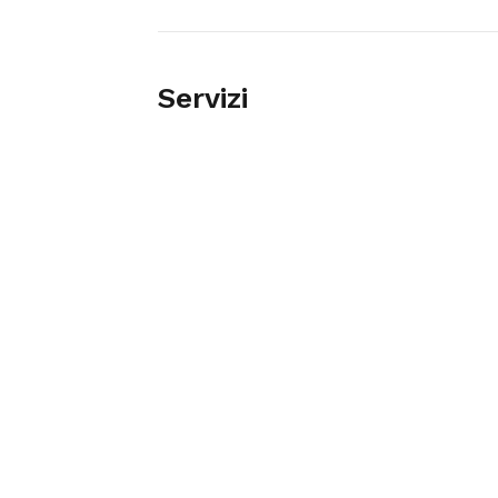
Servizi
ABBIGLIAMENTO SPORTIVO
ABBIGLIAMENTO TECNICO
SNOWBOARD
Tag
Negozi Di Abbigliamento