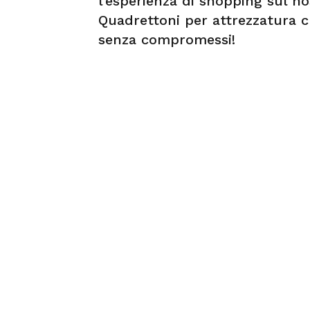
l’esperienza di shopping sul no
Quadrettoni per attrezzatura ch
senza compromessi!