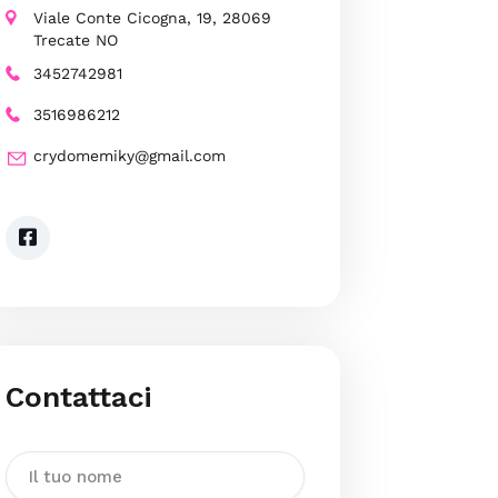
Viale Conte Cicogna, 19, 28069
Trecate NO
3452742981
3516986212
crydomemiky@gmail.com
Contattaci