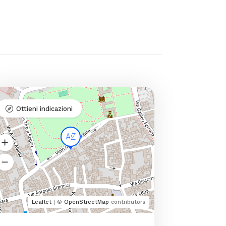
Ottieni indicazioni
Leaflet
| ©
OpenStreetMap
contributors