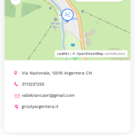
Leaflet
| ©
OpenStreetMap
contributors
Via Nazionale, 12010 Argentera CN
3713237255
vallebiancasrl@gmail.com
grizzlyargentera.it