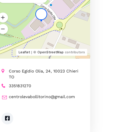
Leaflet
| ©
OpenStreetMap
contributors
Corso Egidio Olia, 24, 10023 Chieri
TO
3351831270
centrolevabollitorino@gmail.com