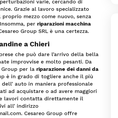
 perturbazioni varie, cercando di
rnice. Grazie al lavoro specializzato
e il proprio mezzo come nuovo, senza
 Insomma, per
riparazioni macchina
 Cesareo Group SRL è una certezza.
andine a Chieri
prese che può dare l’arrivo della bella
nate improvvise e molto pesanti. Da
o Group per la
riparazione dei danni da
p è in grado di togliere anche il più
 dell’ auto in maniera professionale
ssati ad acquistare o ad avere maggiori
 e lavori contatta direttamente il
 all’ indirizzo
mail.com. Cesareo Group offre