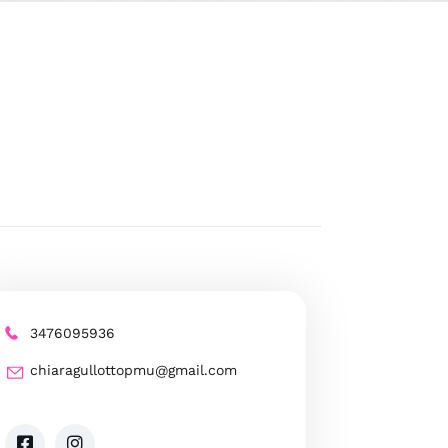
3476095936
chiaragullottopmu@gmail.com