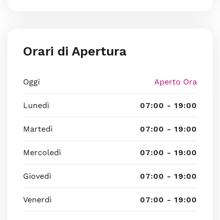
Orari di Apertura
Oggi
Aperto Ora
Lunedì
07:00 - 19:00
Martedì
07:00 - 19:00
Mercoledì
07:00 - 19:00
Giovedì
07:00 - 19:00
Venerdì
07:00 - 19:00