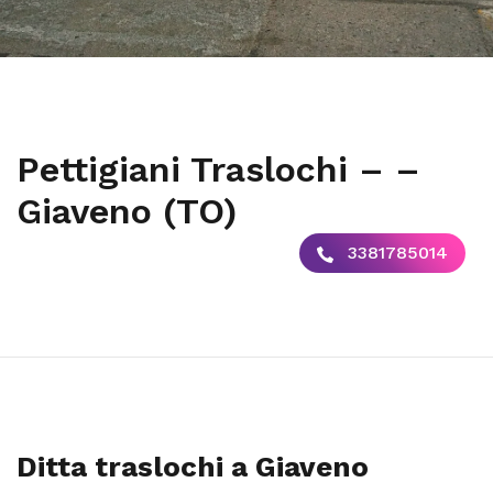
Pettigiani Traslochi – –
Giaveno (TO)
3381785014
Ditta traslochi a Giaveno