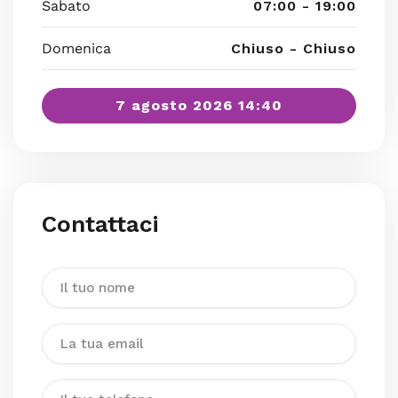
Sabato
07:00 - 19:00
Domenica
Chiuso - Chiuso
7 agosto 2026 14:40
Contattaci