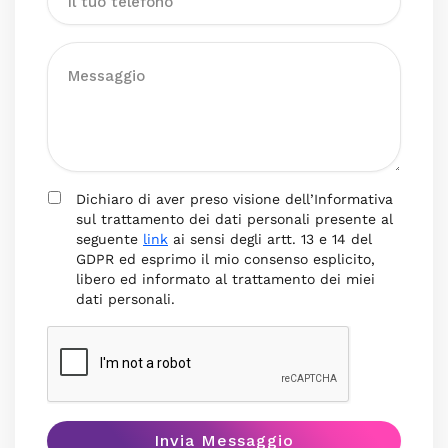
Dichiaro di aver preso visione dell’Informativa
sul trattamento dei dati personali presente al
seguente
link
ai sensi degli artt. 13 e 14 del
GDPR ed esprimo il mio consenso esplicito,
libero ed informato al trattamento dei miei
dati personali.