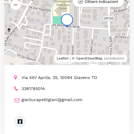
Ottieni indicazioni
Leaflet
| ©
OpenStreetMap
contributors
Via XXV Aprile, 25, 10094 Giaveno TO
3381785014
gianlucapettigiani@gmail.com