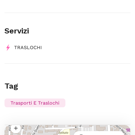
Servizi
TRASLOCHI
Tag
Trasporti E Traslochi