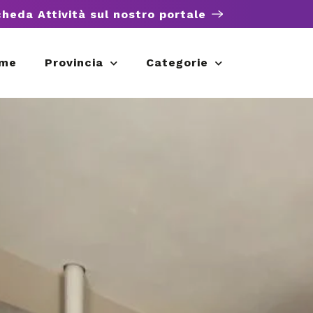
cheda Attività sul nostro portale
me
Provincia
Categorie