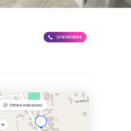
3761161894
Ottieni indicazioni