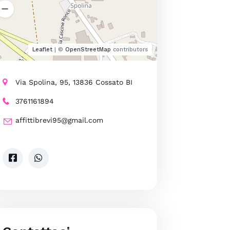
Leaflet
| ©
OpenStreetMap
contributors
Via Spolina, 95, 13836 Cossato BI
3761161894
affittibrevi95@gmail.com