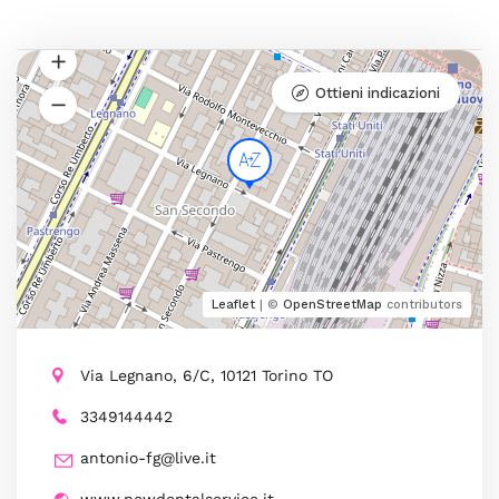
Ottieni indicazioni
Leaflet
| ©
OpenStreetMap
contributors
Via Legnano, 6/C, 10121 Torino TO
3349144442
antonio-fg@live.it