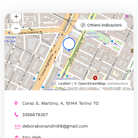
Ottieni indicazioni
Leaflet
| ©
OpenStreetMap
contributors
Corso S. Martino, 4, 10144 Torino TO
3356679307
deborabonandin69@gmail.com
Sito Web