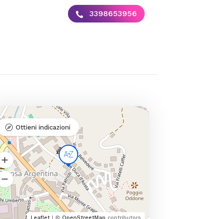
3398653956
Ottieni indicazioni
Leaflet
| ©
OpenStreetMap
contributors