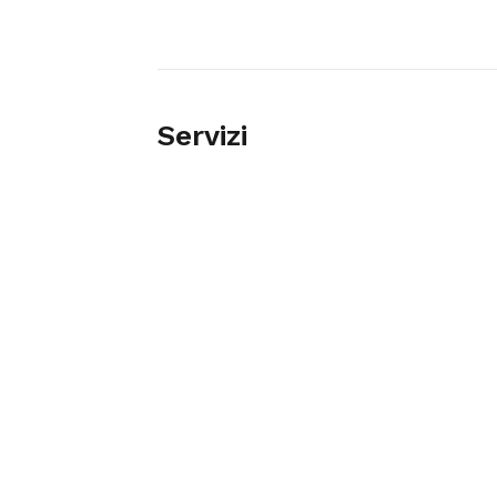
Servizi
GELATERIA
GELATI ARTIGIANALI
TORTE
Tag