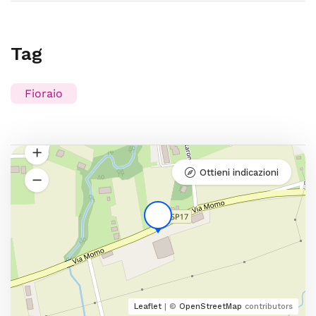
Tag
Fioraio
Ottieni indicazioni
Leaflet
| ©
OpenStreetMap
contributors