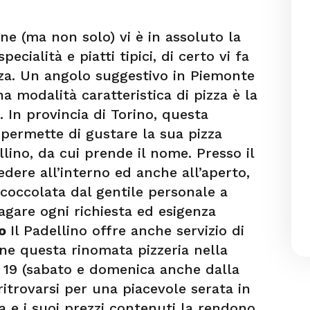
ane (ma non solo) vi è in assoluto la
ecialità e piatti tipici, di certo vi fa
za. Un angolo suggestivo in Piemonte
a modalità caratteristica di pizza è la
. In provincia di Torino, questa
0 permette di gustare la sua pizza
llino, da cui prende il nome. Presso il
dere all’interno ed anche all’aperto,
 coccolata dal gentile personale a
gare ogni richiesta ed esigenza
so
Il Padellino offre anche servizio di
ne questa rinomata pizzeria nella
le 19 (sabato e domenica anche dalla
ritrovarsi per una piacevole serata in
a e i suoi prezzi contenuti la rendono