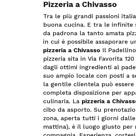
Pizzeria a Chivasso
Tra le più grandi passioni itali
buona cucina. E tra le infinite sp
da padrona la tanto amata piz
in cui è possibile assaporare un
pizzeria a Chivasso
Il Padellino
pizzeria sita in Via Favorita 12
dagli ottimi ingredienti al pade
suo ampio locale con posti a se
la gentile clientela può essere
completa disposizione per appa
culinaria. La
pizzeria a Chivas
cibo da asporto. Su prenotazio
zona, aperta tutti i giorni dal
mattina), è il luogo giusto per 
compagnia. Esperienza, cortesi