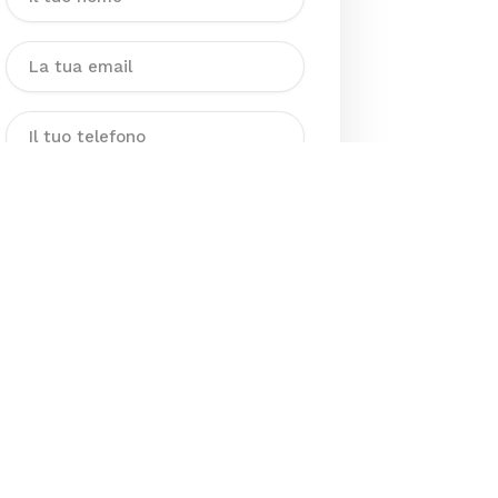
Dichiaro di aver preso visione
dell’Informativa sul trattamento
dei dati personali presente al
seguente
link
ai sensi degli artt. 13
e 14 del GDPR ed esprimo il mio
consenso esplicito, libero ed
informato al trattamento dei miei