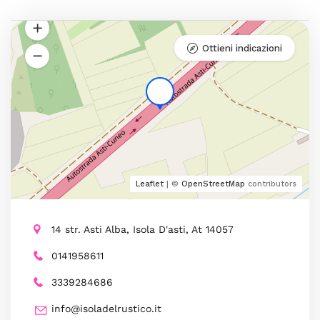
Ottieni indicazioni
Leaflet
| ©
OpenStreetMap
contributors
14 str. Asti Alba, Isola D'asti, At 14057
0141958611
3339284686
info@isoladelrustico.it