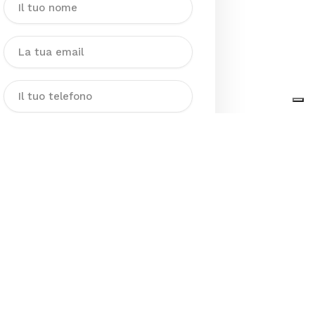
Dichiaro di aver preso visione
dell’Informativa sul trattamento
dei dati personali presente al
seguente
link
ai sensi degli artt. 13
e 14 del GDPR ed esprimo il mio
consenso esplicito, libero ed