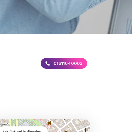
01611640003
Ottieni indicazioni