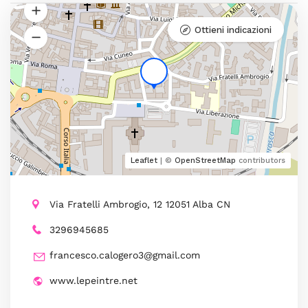
Ottieni indicazioni
Leaflet
| ©
OpenStreetMap
contributors
Via Fratelli Ambrogio, 12 12051 Alba CN
3296945685
francesco.calogero3@gmail.com
www.lepeintre.net