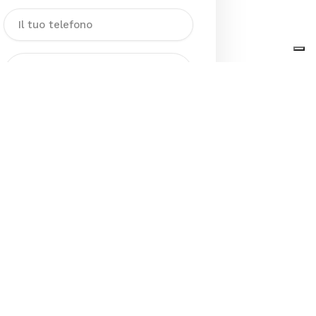
Dichiaro di aver preso visione
dell’Informativa sul trattamento
dei dati personali presente al
seguente
link
ai sensi degli artt. 13
e 14 del GDPR ed esprimo il mio
consenso esplicito, libero ed
informato al trattamento dei miei
dati personali.