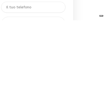
Dichiaro di aver preso visione
dell’Informativa sul trattamento
dei dati personali presente al
seguente
link
ai sensi degli artt. 13
e 14 del GDPR ed esprimo il mio
consenso esplicito, libero ed
informato al trattamento dei miei
dati personali.