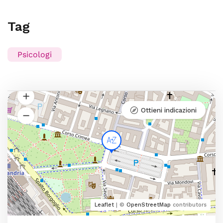
Tag
Psicologi
Ottieni indicazioni
Leaflet
| ©
OpenStreetMap
contributors