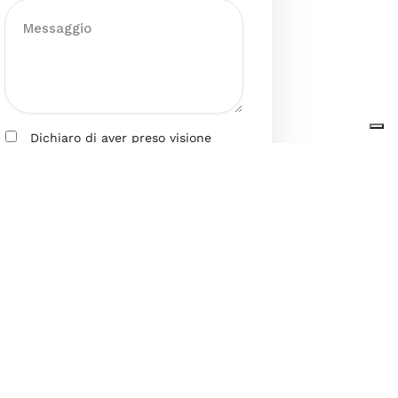
Dichiaro di aver preso visione
dell’Informativa sul trattamento
dei dati personali presente al
seguente
link
ai sensi degli artt. 13
e 14 del GDPR ed esprimo il mio
consenso esplicito, libero ed
informato al trattamento dei miei
dati personali.