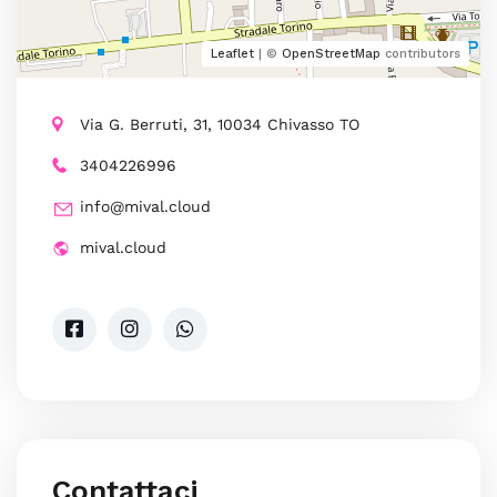
Leaflet
| ©
OpenStreetMap
contributors
Via G. Berruti, 31, 10034 Chivasso TO
3404226996
info@mival.cloud
mival.cloud
Contattaci