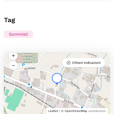
Tag
Gommisti
Ottieni indicazioni
Leaflet
| ©
OpenStreetMap
contributors