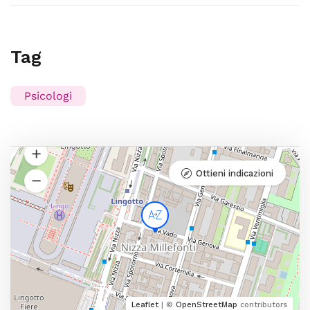
Tag
Psicologi
Ottieni indicazioni
Leaflet
| ©
OpenStreetMap
contributors