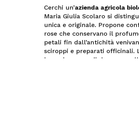
Cerchi un’
azienda agricola bio
Maria Giulia Scolaro si distingu
unica e originale. Propone conf
rose che conservano il profumo 
petali fin dall’antichità veniv
sciroppi e preparati officinali.
ha mai smesso di dare voce all
bio composto di circa 800 pian
trasformazione in cui crea tanti
persona l’
azienda agricola bio
3498699372 e fissa un appunt
Servizi