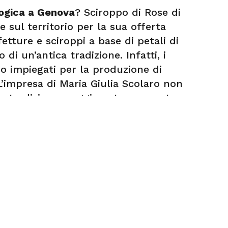
logica a Genova
? Sciroppo di Rose di
e sul territorio per la sua offerta
etture e sciroppi a base di petali di
di un’antica tradizione. Infatti, i
ano impiegati per la produzione di
 L’impresa di Maria Giulia Scolaro non
a tradizione e oggi vanta un roseto
te ed un piccolo laboratorio di
ssime ricette. Se vuoi visitare di
logica a Genova
, chiama il +39
amento in sede!