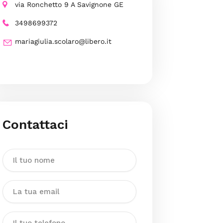
via Ronchetto 9 A Savignone GE
3498699372
mariagiulia.scolaro@libero.it
Contattaci