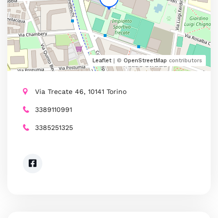
Leaflet
| ©
OpenStreetMap
contributors
Via Trecate 46, 10141 Torino
3389110991
3385251325