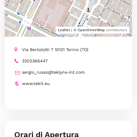
Leaflet
| ©
OpenStreetMap
contributors
Via Bertolotti 7 10121 Torino (TO)
3202366447
sergio_russo@teklynx-int.com
www.tekit.eu
Orari di Apertura