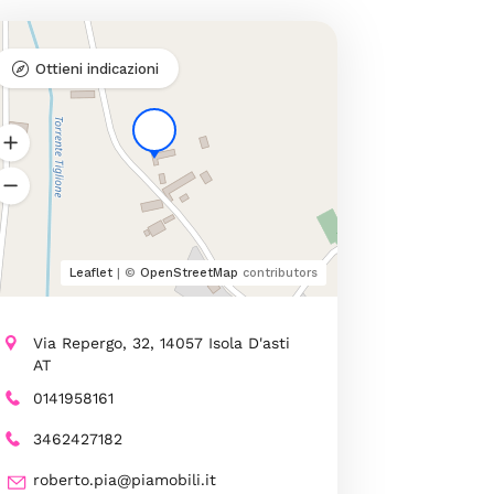
Ottieni indicazioni
Leaflet
| ©
OpenStreetMap
contributors
Via Repergo, 32, 14057 Isola D'asti
AT
0141958161
3462427182
roberto.pia@piamobili.it