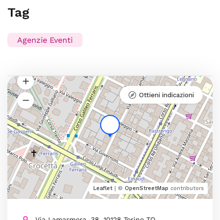
Tag
Agenzie Eventi
Ottieni indicazioni
Leaflet
| ©
OpenStreetMap
contributors
Via Lamarmora, 38, 10128 Torino TO