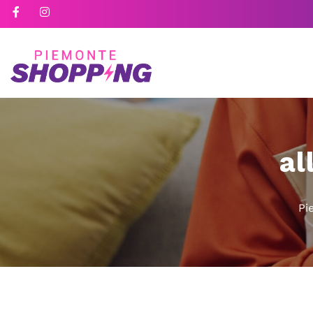
al
Pi