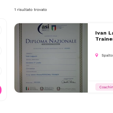
1
risultato
trovato
Ivan L
Traine
Spalto
Coachin