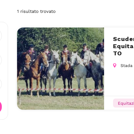
1
risultato
trovato
Scuder
Equita
TO
Stada 
Equitaz