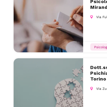
Psicol
Miran
Via Fu
Psicolog
Dott.s
Psichi
Torino
Via Zu