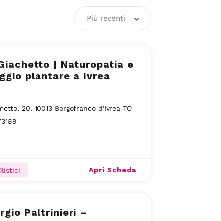
Più recenti
Giachetto | Naturopatia e
gio plantare a Ivrea
metto, 20, 10013 Borgofranco d'Ivrea TO
73189
Apri Scheda
listici
rgio Paltrinieri –