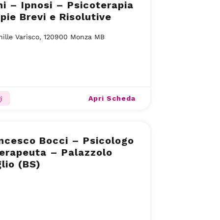
ni – Ipnosi – Psicoterapia
pie Brevi e Risolutive
hille Varisco, 120900 Monza MB
Apri Scheda
i
ncesco Bocci – Psicologo
erapeuta – Palazzolo
glio (BS)