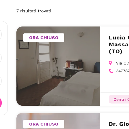
7
risultati
trovati
Lucia 
ORA CHIUSO
Massag
(TO)
Via Ol
34778
Centri O
Dr. Gio
ORA CHIUSO