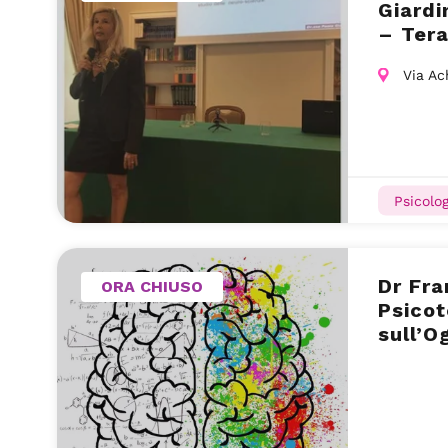
Giardi
– Tera
Via Ac
Psicolog
Dr Fra
ORA CHIUSO
Psicot
sull’O