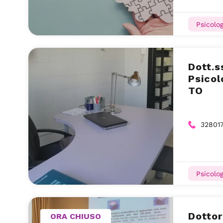
Psicolog
Dott.s
Psicol
TO
32801
Psicolog
Dottor
ORA CHIUSO