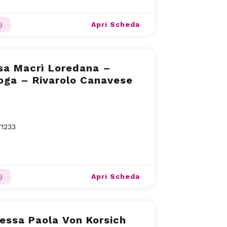
Apri Scheda
i
sa Macrì Loredana –
oga – Rivarolo Canavese
71233
Apri Scheda
i
essa Paola Von Korsich