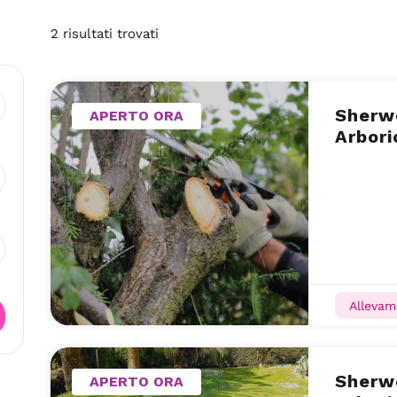
2
risultati
trovati
Sherwo
APERTO ORA
Arbori
Allevam
Sherw
APERTO ORA