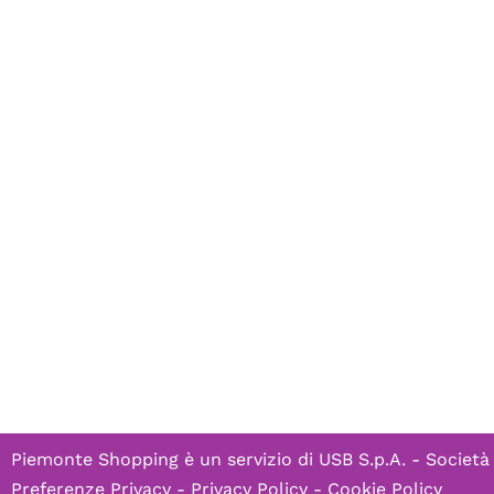
Piemonte Shopping è un servizio di
USB S.p.A. - Società
Preferenze Privacy
-
Privacy Policy
-
Cookie Policy