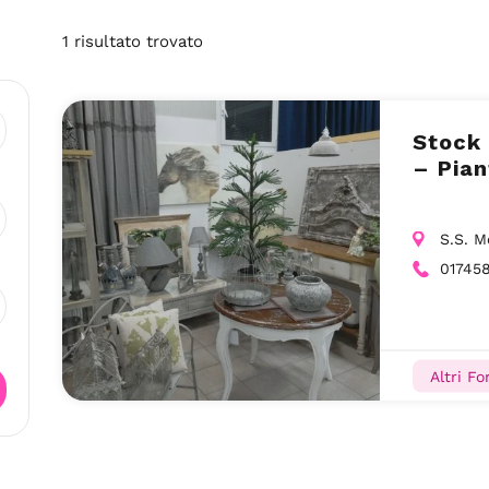
1
risultato
trovato
Stock 
– Pian
S.S. M
01745
Altri Fo