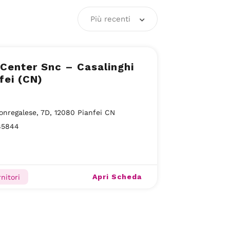
Più recenti
Center Snc – Casalinghi
fei (CN)
onregalese, 7D, 12080 Pianfei CN
85844
Apri Scheda
rnitori