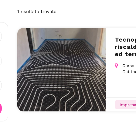
1
risultato
trovato
Tecnog
riscal
ed ter
Corso 
Gattin
Impresa