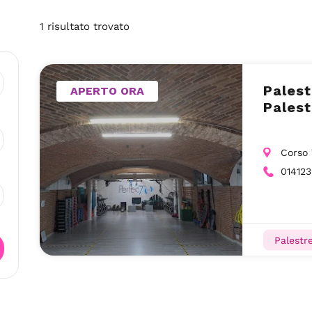
1
risultato
trovato
Palest
APERTO ORA
Palest
Corso V
01412
Palestr