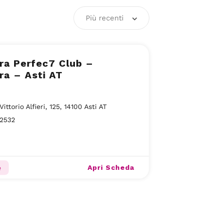
Più recenti
ra Perfec7 Club –
ra – Asti AT
ittorio Alfieri, 125, 14100 Asti AT
32532
Apri Scheda
e