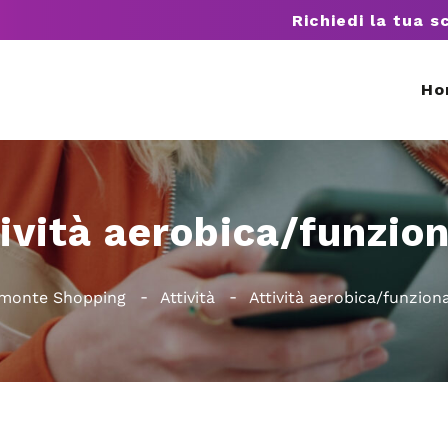
Richiedi la tua s
Ho
ività aerobica/funzio
emonte Shopping
Attività
Attività aerobica/funzion