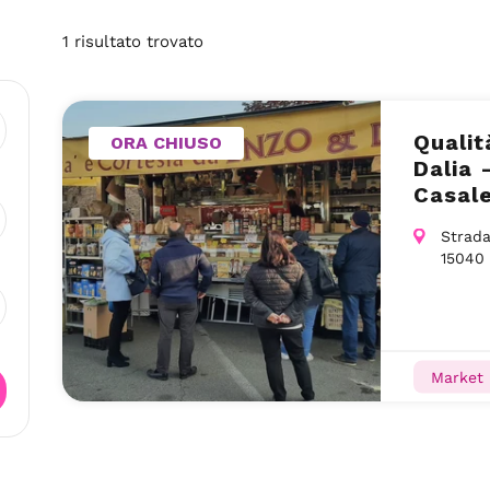
1
risultato
trovato
Qualit
ORA CHIUSO
Dalia 
Casal
Strada
15040 
Market