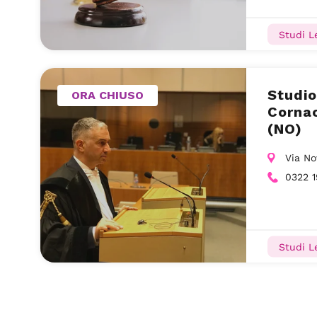
Studi Le
Studio
ORA CHIUSO
Corna
(NO)
Via No
0322 
Studi Le