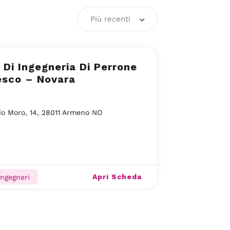
Più recenti
 Di Ingegneria Di Perrone
esco – Novara
do Moro, 14, 28011 Armeno NO
Apri Scheda
Ingegneri