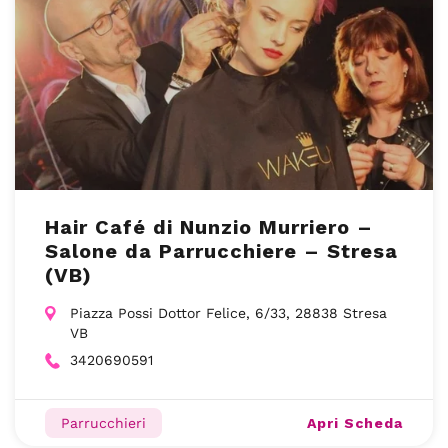
Hair Café di Nunzio Murriero –
Salone da Parrucchiere – Stresa
(VB)
Piazza Possi Dottor Felice, 6/33, 28838 Stresa
VB
3420690591
Apri Scheda
Parrucchieri