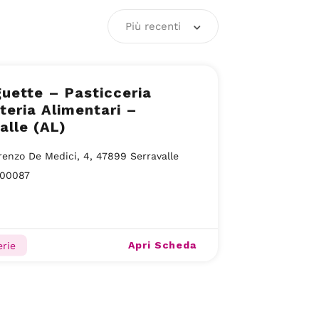
Più recenti
uette – Pasticceria
teria Alimentari –
alle (AL)
renzo De Medici, 4, 47899 Serravalle
00087
Apri Scheda
erie