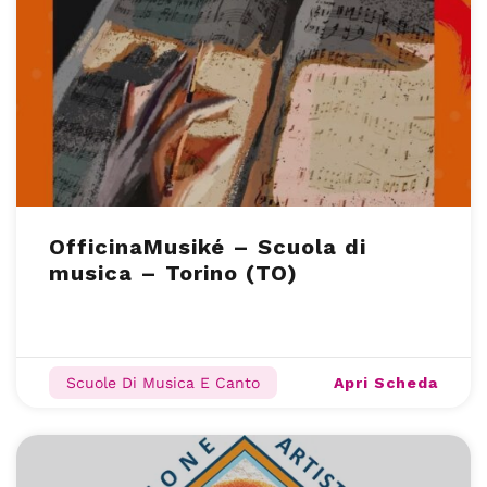
OfficinaMusiké – Scuola di
musica – Torino (TO)
Apri Scheda
Scuole Di Musica E Canto