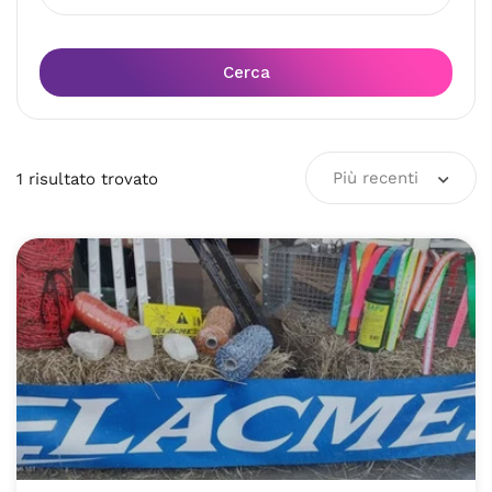
Cerca
Più recenti
1
risultato
trovato