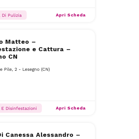
Apri Scheda
 Di Pulizia
o Matteo –
estazione e Cattura –
no CN
e Pile, 2 - Lesegno (CN)
Apri Scheda
 E Disinfestazioni
 Di Canessa Alessandro –