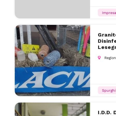
Impresa
Granit
Disinf
Leseg
Region
Spurghi
I.D.D.