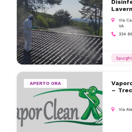
Disinf
Laver
Via Ca
VA
334 8
Spurghi
Vaporc
APERTO ORA
– Trec
Via Al