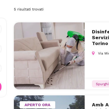
5
risultati
trovati
Disinf
Serviz
Torino
Via Mi
Spurghi
Amb A
APERTO ORA