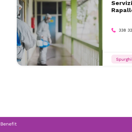
Serviz
Rapall
338 32
Spurghi
 Benefit