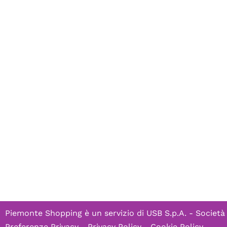
Piemonte Shopping è un servizio di
USB S.p.A. - Società
Preferenze Privacy
-
Privacy Policy
-
Cookie Policy