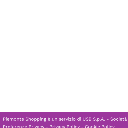
Piemonte Shopping è un servizio di
USB S.p.A. - Società
Preferenze Privacy
-
Privacy Policy
-
Cookie Policy