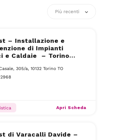
Più recenti
st – Installazione e
nzione di Impianti
i e Caldaie – Torino
Casale, 305/a, 10132 Torino TO
92968
Apri Scheda
istica
st di Varacalli Davide –