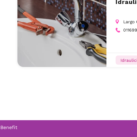
Idraul
Largo 
01169
Idraulic
 Benefit