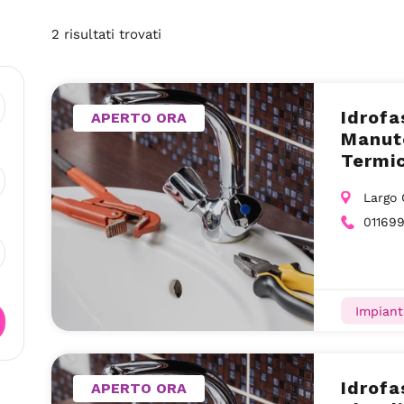
2
risultati
trovati
Idrofa
APERTO ORA
Manute
Termic
(TO)
Largo 
01169
Impiant
Idrofa
APERTO ORA