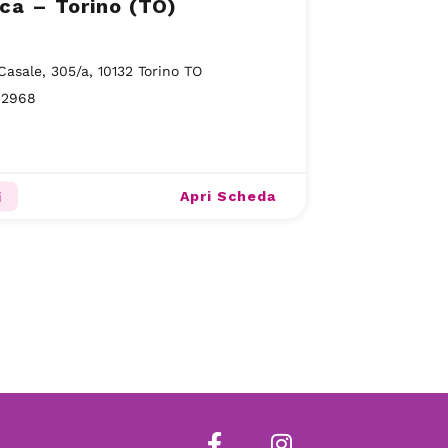
ica – Torino (TO)
Casale, 305/a, 10132 Torino TO
92968
Apri Scheda
i