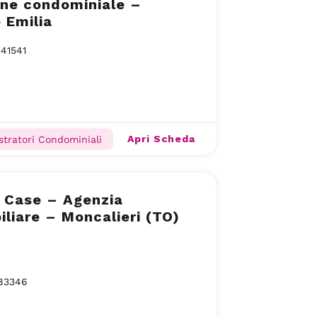
one condominiale –
 Emilia
41541
Apri Scheda
tratori Condominiali
 Case – Agenzia
liare – Moncalieri (TO)
783346