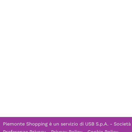
Piemonte Shopping è un servizio di
USB S.p.A. - Società
Preferenze Privacy
-
Privacy Policy
-
Cookie Policy