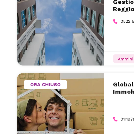
Gesti
Reggio
0522 5
Amminis
Global
ORA CHIUSO
Immobi
01119