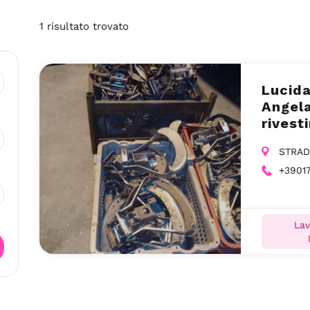
1
risultato
trovato
Lucida
Angel
rivest
Murell
STRADA
+3901
Lav