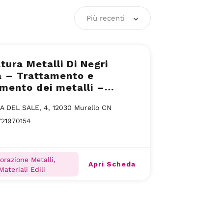
Più recenti
tura Metalli Di Negri
a – Trattamento e
imento dei metalli –
o (CN)
 DEL SALE, 4, 12030 Murello CN
721970154
orazione Metalli,
Apri Scheda
Materiali Edili