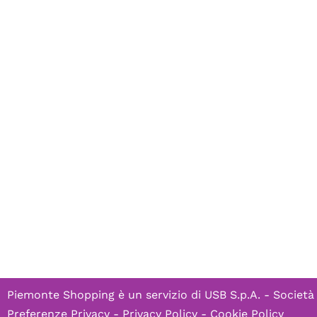
Piemonte Shopping è un servizio di
USB S.p.A. - Società
Preferenze Privacy
-
Privacy Policy
-
Cookie Policy