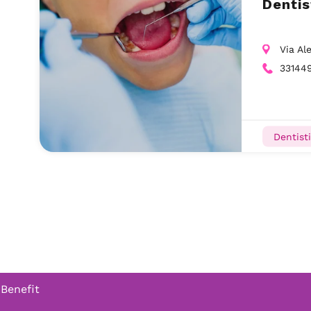
Dentis
Via Al
33144
Dentisti
 Benefit