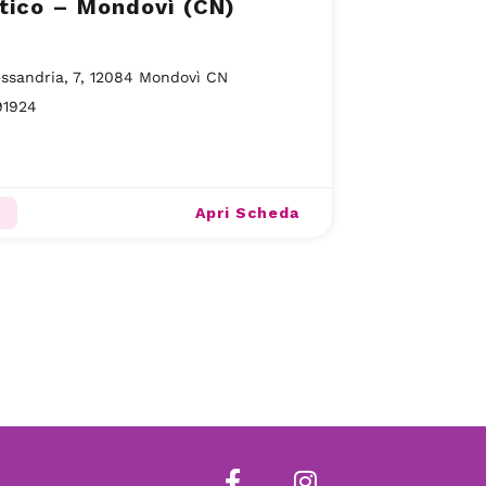
tico – Mondovì (CN)
essandria, 7, 12084 Mondovì CN
91924
Apri Scheda