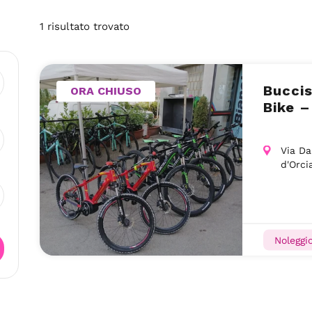
1
risultato
trovato
Buccis
ORA CHIUSO
Bike –
Via Da
d'Orci
Noleggio