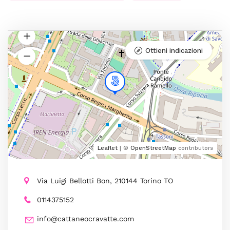
Ottieni indicazioni
Leaflet
| ©
OpenStreetMap
contributors
Via Luigi Bellotti Bon, 210144 Torino TO
0114375152
info@cattaneocravatte.com