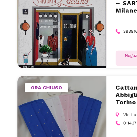
– SAR
Milane
39391
Negoz
Catta
ORA CHIUSO
Abbigl
Torino
Via Lu
011437