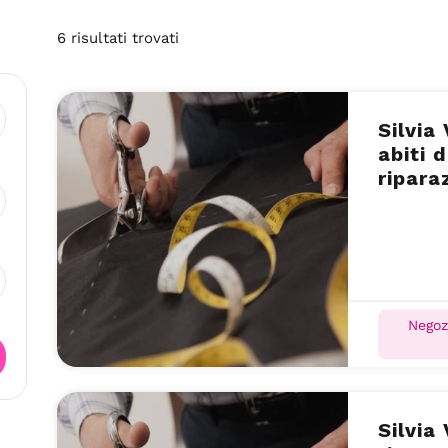
6
risultati
trovati
Silvia
abiti 
ripara
D’Alba
Negoz
Silvia Visca