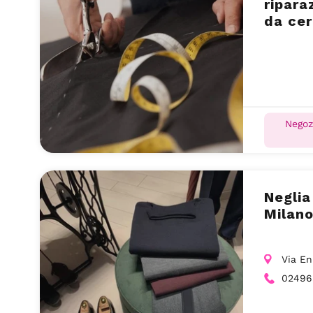
ripara
da cer
(CN)
Negoz
Neglia
Milano
Via En
02496