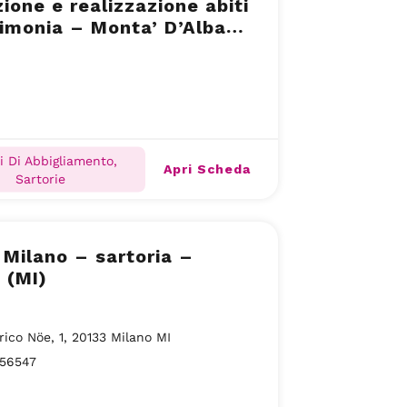
zione e realizzazione abiti
imonia – Monta’ D’Alba
i Di Abbigliamento,
Apri Scheda
Sartorie
 Milano – sartoria –
 (MI)
rico Nöe, 1, 20133 Milano MI
56547