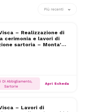
Più recenti
 Visca – Realizzazione di
da cerimonia e lavori di
zione sartoria – Monta’
 (CN)
i Di Abbigliamento,
Apri Scheda
Sartorie
 – Lavori di