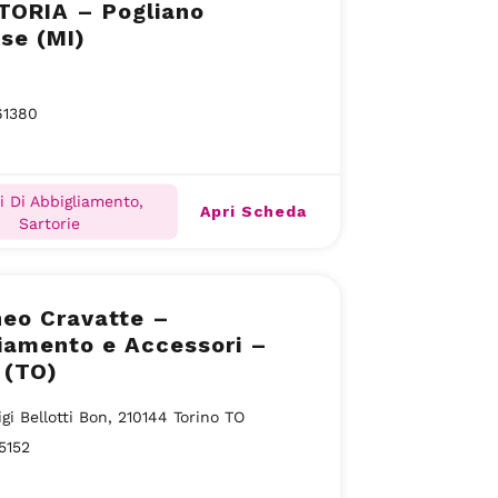
TORIA – Pogliano
se (MI)
61380
i Di Abbigliamento,
Apri Scheda
Sartorie
neo Cravatte –
iamento e Accessori –
 (TO)
igi Bellotti Bon, 210144 Torino TO
5152