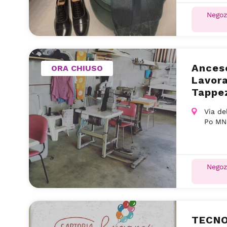
Negoz
Ancesc
ORA CHIUSO
Lavora
Tappe
Po MN
Via de
Po MN
Negoz
TECNO